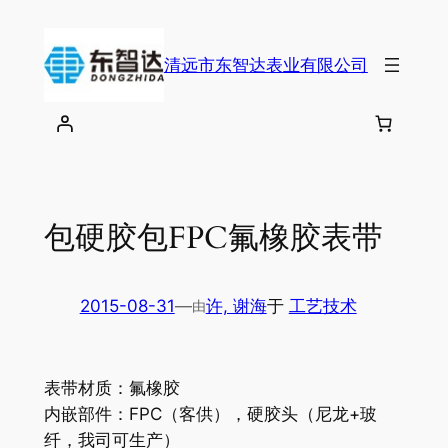
跳
至
清远市东智达表业有限公司
内
容
包硬胶包FPC氟橡胶表带
2015-08-31
—
许, 谢海
于
工艺技术
由
表带材质：氟橡胶
内嵌部件：FPC（客供），硬胶头（尼龙+玻
纤，我司可生产）