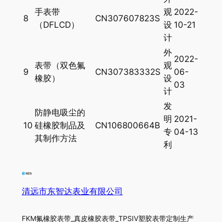
手表带
观
2022-
8
CN307607823S
（DFLCD）
设
10-21
计
外
2022-
表带（双色氟
观
9
CN307383332S
06-
橡胶）
设
03
计
发
防静电吸尘的
明
2021-
10
硅橡胶制品及
CN106800664B
专
04-13
其制作方法
利
清远市东智达表业有限公司
FKM氟橡胶表带_真皮橡胶表带_TPSIV塑胶表带定制生产