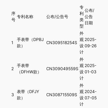
专
公布/
序
利
专利名称
公布/公告号
公告
号
类
日期
型
外
手表带（DPBJ
观
2025-
1
CN309518254S
款）
设
09-26
计
外
手表带
观
2025-
2
CN309049559S
（DFHW款）
设
01-03
计
外
表带（DFJY
观
2024-
3
CN308715509S
款）
设
07-05
计