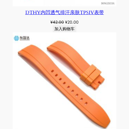
DTHY内凹透气排汗亲肤TPSIV表带
原
当
¥
42.00
¥
20.00
价
前
加入购物车
为：
价
¥42.00。
格
为：
¥20.00。